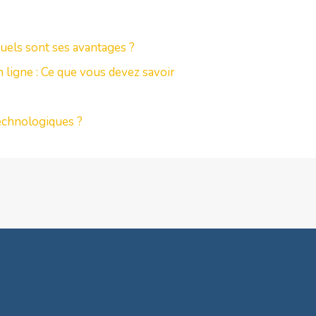
uels sont ses avantages ?
 ligne : Ce que vous devez savoir
echnologiques ?