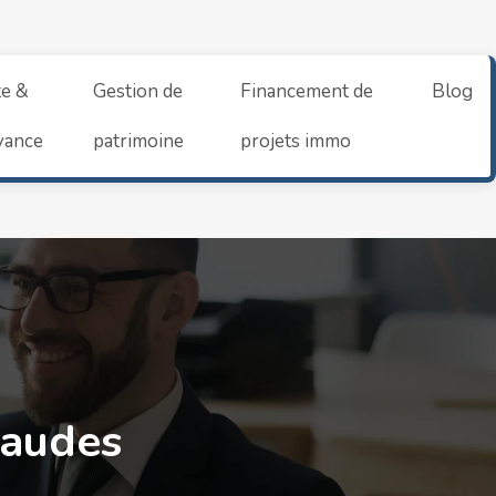
te &
Gestion de
Financement de
Blog
yance
patrimoine
projets immo
raudes