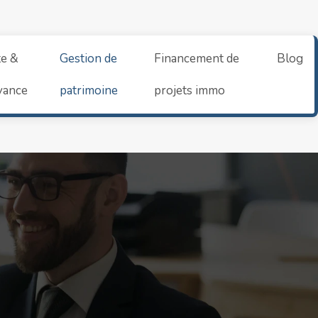
te &
Gestion de
Financement de
Blog
yance
patrimoine
projets immo